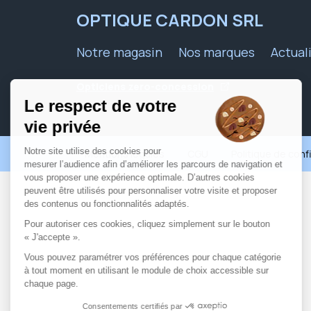
OPTIQUE CARDON SRL
Notre magasin
Nos marques
Actual
Opticiens zero-concession
Mentions légales
CGU
Politique de conf