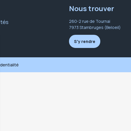
Nous trouver
ités
260-2 rue de Tournai
7973 Stambruges (Beloeil)
S'y rendre
identialité